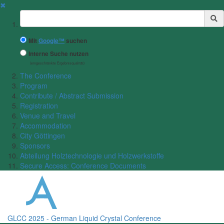
✖
Suchbegriff
Mit
Google™
suchen
Interne Suche nutzen
(eingeschränkte Ergebnisqualität)
The Conference
Program
Contribute / Abstract Submission
Registration
Venue and Travel
Accommodation
City Göttingen
Sponsors
Abteilung Holztechnologie und Holzwerkstoffe
Secure Access: Conference Documents
GLCC 2025 - German Liquid Crystal Conference