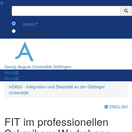
✖
Suchbegriff
Mit
Google™
suchen
Interne Suche nutzen
(eingeschränkte Ergebnisqualität)
Georg-August-Universität Göttingen
Menü
Menü
InDiGU - Integration und Diversität an der Göttinger
Universität
ENGLISH
FIT im professionellen