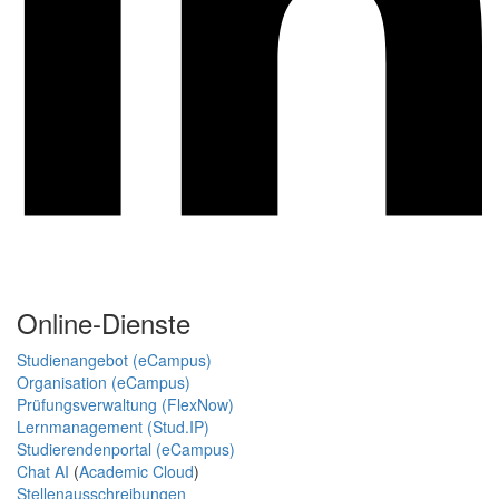
Online-Dienste
Studienangebot (eCampus)
Organisation (eCampus)
Prüfungsverwaltung (FlexNow)
Lernmanagement (Stud.IP)
Studierendenportal (eCampus)
Chat AI
(
Academic Cloud
)
Stellenausschreibungen