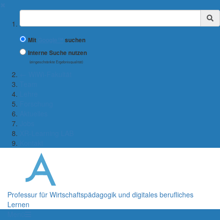
✖
Suchbegriff
Mit
Google™
suchen
Interne Suche nutzen
(eingeschränkte Ergebnisqualität)
← WiWi-Fakultät
Team
Lehre
Forschung
Aktuelles
Jobs
XR-Learning LAB
Kontakt
Professur für Wirtschaftspädagogik und digitales berufliches
Lernen
Menü