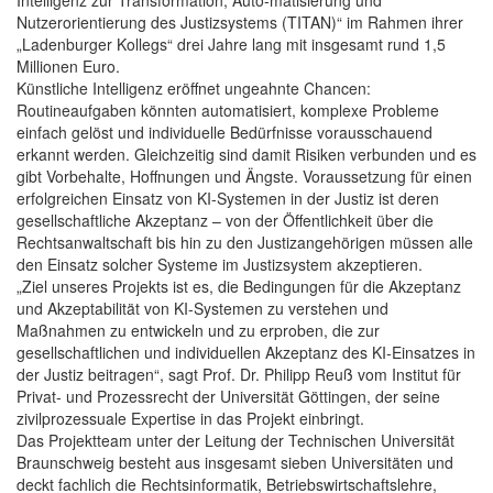
Nutzerorientierung des Justizsystems (TITAN)“ im Rahmen ihrer
„Ladenburger Kollegs“ drei Jahre lang mit insgesamt rund 1,5
Millionen Euro.
Künstliche Intelligenz eröffnet ungeahnte Chancen:
Routineaufgaben könnten automatisiert, komplexe Probleme
einfach gelöst und individuelle Bedürfnisse vorausschauend
erkannt werden. Gleichzeitig sind damit Risiken verbunden und es
gibt Vorbehalte, Hoffnungen und Ängste. Voraussetzung für einen
erfolgreichen Einsatz von KI-Systemen in der Justiz ist deren
gesellschaftliche Akzeptanz – von der Öffentlichkeit über die
Rechtsanwaltschaft bis hin zu den Justizangehörigen müssen alle
den Einsatz solcher Systeme im Justizsystem akzeptieren.
„Ziel unseres Projekts ist es, die Bedingungen für die Akzeptanz
und Akzeptabilität von KI-Systemen zu verstehen und
Maßnahmen zu entwickeln und zu erproben, die zur
gesellschaftlichen und individuellen Akzeptanz des KI-Einsatzes in
der Justiz beitragen“, sagt Prof. Dr. Philipp Reuß vom Institut für
Privat- und Prozessrecht der Universität Göttingen, der seine
zivilprozessuale Expertise in das Projekt einbringt.
Das Projektteam unter der Leitung der Technischen Universität
Braunschweig besteht aus insgesamt sieben Universitäten und
deckt fachlich die Rechtsinformatik, Betriebswirtschaftslehre,