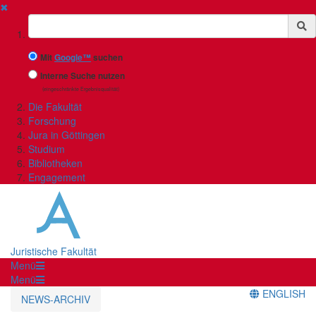
✖
Suchbegriff
Mit
Google™
suchen
Interne Suche nutzen
(eingeschränkte Ergebnisqualität)
Die Fakultät
Forschung
Jura in Göttingen
Studium
Bibliotheken
Engagement
Juristische Fakultät
Menü
Menü
ENGLISH
NEWS-ARCHIV