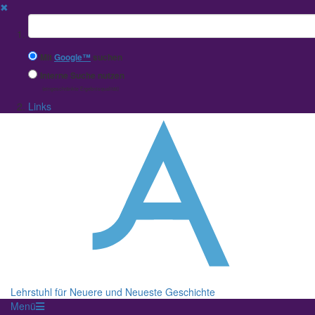
✖
Suchbegriff
Mit
Google™
suchen
Interne Suche nutzen
(eingeschränkte Ergebnisqualität)
Links
Lehrstuhl für Neuere und Neueste Geschichte
Menü