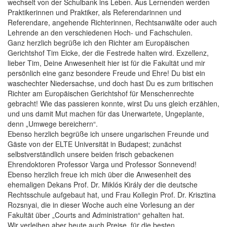
wechselt von der Schulbank ins Leben. Aus Lernenden werden
Praktikerinnen und Praktiker, als Referendarinnen und
Referendare, angehende Richterinnen, Rechtsanwälte oder auch
Lehrende an den verschiedenen Hoch- und Fachschulen.
Ganz herzlich begrüße ich den Richter am Europäischen
Gerichtshof Tim Eicke, der die Festrede halten wird. Exzellenz,
lieber Tim, Deine Anwesenheit hier ist für die Fakultät und mir
persönlich eine ganz besondere Freude und Ehre! Du bist ein
waschechter Niedersachse, und doch hast Du es zum britischen
Richter am Europäischen Gerichtshof für Menschenrechte
gebracht! Wie das passieren konnte, wirst Du uns gleich erzählen,
und uns damit Mut machen für das Unerwartete, Ungeplante,
denn „Umwege bereichern“.
Ebenso herzlich begrüße ich unsere ungarischen Freunde und
Gäste von der ELTE Universität in Budapest; zunächst
selbstverständlich unsere beiden frisch gebackenen
Ehrendoktoren Professor Varga und Professor Sonnevend!
Ebenso herzlich freue ich mich über die Anwesenheit des
ehemaligen Dekans Prof. Dr. Miklós Király der die deutsche
Rechtsschule aufgebaut hat, und Frau Kollegin Prof. Dr. Krisztina
Rozsnyai, die in dieser Woche auch eine Vorlesung an der
Fakultät über „Courts and Administration“ gehalten hat.
Wir verleihen aber heute auch Preise, für die besten