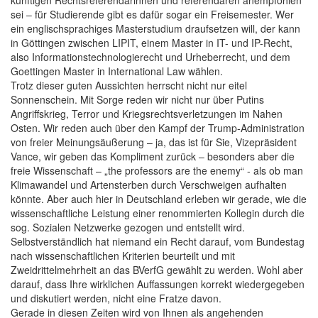
sei – für Studierende gibt es dafür sogar ein Freisemester. Wer
ein englischsprachiges Masterstudium draufsetzen will, der kann
in Göttingen zwischen LIPIT, einem Master in IT- und IP-Recht,
also Informationstechnologierecht und Urheberrecht, und dem
Goettingen Master in International Law wählen.
Trotz dieser guten Aussichten herrscht nicht nur eitel
Sonnenschein. Mit Sorge reden wir nicht nur über Putins
Angriffskrieg, Terror und Kriegsrechtsverletzungen im Nahen
Osten. Wir reden auch über den Kampf der Trump-Administration
von freier Meinungsäußerung – ja, das ist für Sie, Vizepräsident
Vance, wir geben das Kompliment zurück – besonders aber die
freie Wissenschaft – „the professors are the enemy“ - als ob man
Klimawandel und Artensterben durch Verschweigen aufhalten
könnte. Aber auch hier in Deutschland erleben wir gerade, wie die
wissenschaftliche Leistung einer renommierten Kollegin durch die
sog. Sozialen Netzwerke gezogen und entstellt wird.
Selbstverständlich hat niemand ein Recht darauf, vom Bundestag
nach wissenschaftlichen Kriterien beurteilt und mit
Zweidrittelmehrheit an das BVerfG gewählt zu werden. Wohl aber
darauf, dass Ihre wirklichen Auffassungen korrekt wiedergegeben
und diskutiert werden, nicht eine Fratze davon.
Gerade in diesen Zeiten wird von Ihnen als angehenden