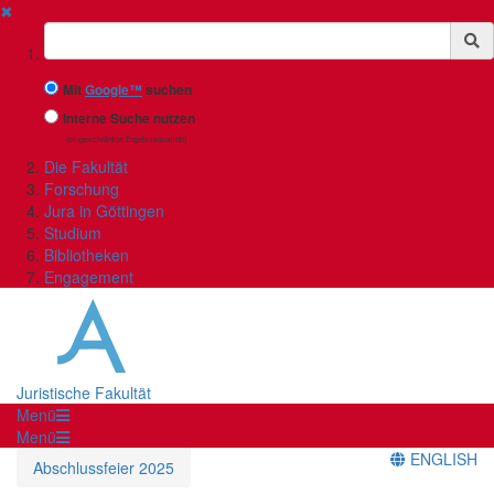
✖
Suchbegriff
Mit
Google™
suchen
Interne Suche nutzen
(eingeschränkte Ergebnisqualität)
Die Fakultät
Forschung
Jura in Göttingen
Studium
Bibliotheken
Engagement
Juristische Fakultät
Menü
Menü
ENGLISH
Abschlussfeier 2025