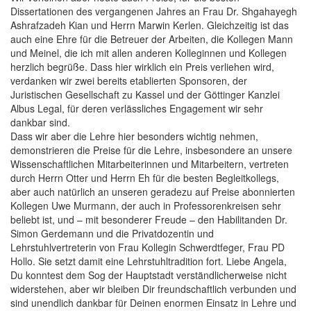
Dissertationen des vergangenen Jahres an Frau Dr. Shgahayegh
Ashrafzadeh Kian und Herrn Marwin Kerlen. Gleichzeitig ist das
auch eine Ehre für die Betreuer der Arbeiten, die Kollegen Mann
und Meinel, die ich mit allen anderen Kolleginnen und Kollegen
herzlich begrüße. Dass hier wirklich ein Preis verliehen wird,
verdanken wir zwei bereits etablierten Sponsoren, der
Juristischen Gesellschaft zu Kassel und der Göttinger Kanzlei
Albus Legal, für deren verlässliches Engagement wir sehr
dankbar sind.
Dass wir aber die Lehre hier besonders wichtig nehmen,
demonstrieren die Preise für die Lehre, insbesondere an unsere
Wissenschaftlichen Mitarbeiterinnen und Mitarbeitern, vertreten
durch Herrn Otter und Herrn Eh für die besten Begleitkollegs,
aber auch natürlich an unseren geradezu auf Preise abonnierten
Kollegen Uwe Murmann, der auch in Professorenkreisen sehr
beliebt ist, und – mit besonderer Freude – den Habilitanden Dr.
Simon Gerdemann und die Privatdozentin und
Lehrstuhlvertreterin von Frau Kollegin Schwerdtfeger, Frau PD
Hollo. Sie setzt damit eine Lehrstuhltradition fort. Liebe Angela,
Du konntest dem Sog der Hauptstadt verständlicherweise nicht
widerstehen, aber wir bleiben Dir freundschaftlich verbunden und
sind unendlich dankbar für Deinen enormen Einsatz in Lehre und