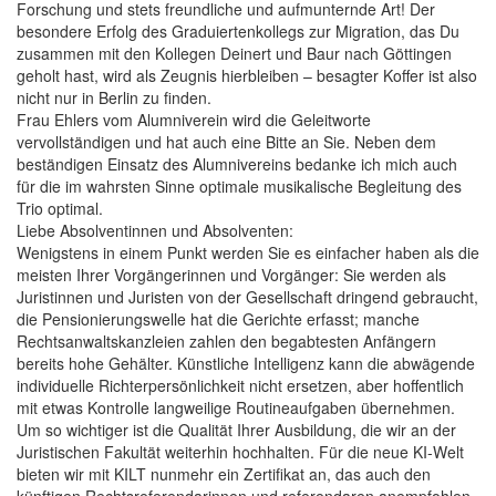
Forschung und stets freundliche und aufmunternde Art! Der
besondere Erfolg des Graduiertenkollegs zur Migration, das Du
zusammen mit den Kollegen Deinert und Baur nach Göttingen
geholt hast, wird als Zeugnis hierbleiben – besagter Koffer ist also
nicht nur in Berlin zu finden.
Frau Ehlers vom Alumniverein wird die Geleitworte
vervollständigen und hat auch eine Bitte an Sie. Neben dem
beständigen Einsatz des Alumnivereins bedanke ich mich auch
für die im wahrsten Sinne optimale musikalische Begleitung des
Trio optimal.
Liebe Absolventinnen und Absolventen:
Wenigstens in einem Punkt werden Sie es einfacher haben als die
meisten Ihrer Vorgängerinnen und Vorgänger: Sie werden als
Juristinnen und Juristen von der Gesellschaft dringend gebraucht,
die Pensionierungswelle hat die Gerichte erfasst; manche
Rechtsanwaltskanzleien zahlen den begabtesten Anfängern
bereits hohe Gehälter. Künstliche Intelligenz kann die abwägende
individuelle Richterpersönlichkeit nicht ersetzen, aber hoffentlich
mit etwas Kontrolle langweilige Routineaufgaben übernehmen.
Um so wichtiger ist die Qualität Ihrer Ausbildung, die wir an der
Juristischen Fakultät weiterhin hochhalten. Für die neue KI-Welt
bieten wir mit KILT nunmehr ein Zertifikat an, das auch den
künftigen Rechtsreferendarinnen und referendaren anempfohlen