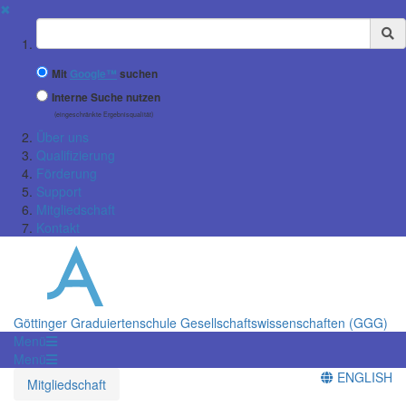
✖
Suchbegriff
Mit
Google™
suchen
Interne Suche nutzen
(eingeschränkte Ergebnisqualität)
Über uns
Qualifizierung
Förderung
Support
Mitgliedschaft
Kontakt
Göttinger Graduiertenschule Gesellschaftswissenschaften (GGG)
Menü
Menü
ENGLISH
Mitgliedschaft