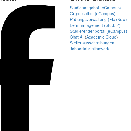
Studienangebot (eCampus)
Organisation (eCampus)
Prüfungsverwaltung (FlexNow)
Lernmanagement (Stud.IP)
Studierendenportal (eCampus)
Chat AI
(
Academic Cloud
)
Stellenausschreibungen
Jobportal stellenwerk