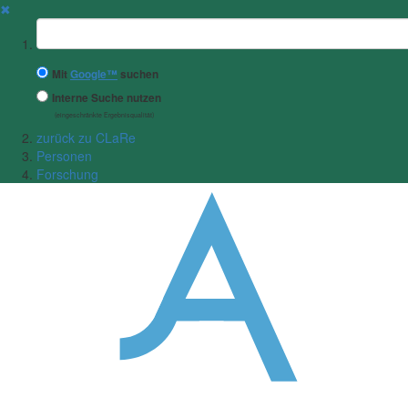
✖
Suchbegriff
Mit
Google™
suchen
Interne Suche nutzen
(eingeschränkte Ergebnisqualität)
zurück zu CLaRe
Personen
Forschung