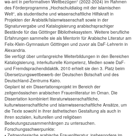
wa-ant in performativen Weltbezügen“ (2022-2024) im Rahmen
des Förderprogramms „Hochschuldialog mit der islamischen
Welt“, als studentische und wissenschaftliche Hilfskraft in
Projekten der Arabistik/Islamwissenschaft sowie in der
Signaturvergabe und Katalogisierung arabischsprachiger
Bestände für das Göttinger Bibliothekssystem. Weitere berufliche
Erfahrungen sammelte sie als Mentorin für Arabische Literatur am
Felix-Klein-Gymnasium Göttingen und zuvor als DaF-Lehrerin in
Alexandria.
Sie verfügt über umfangreiche Weiterbildungen in den Bereichen
Katalogisierung, interkulturelle Kompetenz, Medien sowie DaF-
und Fremdsprachendidaktik. 2010 erhielt sie den 3. Platz beim
Übersetzungswettbewerb der Deutschen Botschaft und des
Deutschland-Zentrums Kairo.
Geplant ist ein Dissertationsprojekt im Bereich der
zeitgenössischen arabischen Frauenliteratur im Oman. Die
Dissertation kombiniert literaturwissenschaftliche,
kulturwissenschaftliche und islamwissenschaftliche Ansätze, um
die Texte sowohl in ihrer ästhetischen Gestaltung als auch in
ihren sozialen, kulturellen und religiösen
Bedeutungszusammenhängen zu untersuchen.
Forschungsschwerpunkte:
• Zeitgenössische arabische Frauenliteratur, insbesondere im