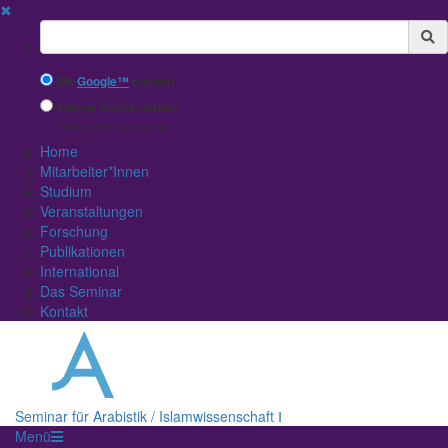
✖
Suchbegriff
Mit
Google™
suchen
Interne Suche nutzen
(eingeschränkte Ergebnisqualität)
Home
Mitarbeiter*Innen
Studium
Veranstaltungen
Forschung
Publikationen
International
Das Seminar
Kontakt
Seminar für Arabistik / Islamwissenschaft Ⅰ
Menü