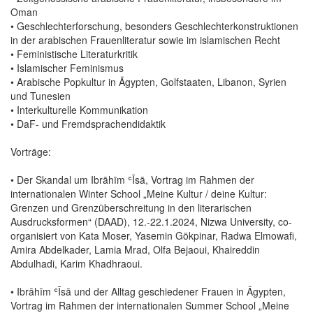
Oman
• Geschlechterforschung, besonders Geschlechterkonstruktionen
in der arabischen Frauenliteratur sowie im islamischen Recht
• Feministische Literaturkritik
• Islamischer Feminismus
• Arabische Popkultur in Ägypten, Golfstaaten, Libanon, Syrien
und Tunesien
• Interkulturelle Kommunikation
• DaF- und Fremdsprachendidaktik
Vorträge:
• Der Skandal um Ibrāhīm ʿĪsā, Vortrag im Rahmen der
internationalen Winter School „Meine Kultur / deine Kultur:
Grenzen und Grenzüberschreitung in den literarischen
Ausdrucksformen“ (DAAD), 12.-22.1.2024, Nizwa University, co-
organisiert von Kata Moser, Yasemin Gökpinar, Radwa Elmowafi,
Amira Abdelkader, Lamia Mrad, Olfa Bejaoui, Khaireddin
Abdulhadi, Karim Khadhraoui.
• Ibrāhīm ʿĪsā und der Alltag geschiedener Frauen in Ägypten,
Vortrag im Rahmen der internationalen Summer School „Meine