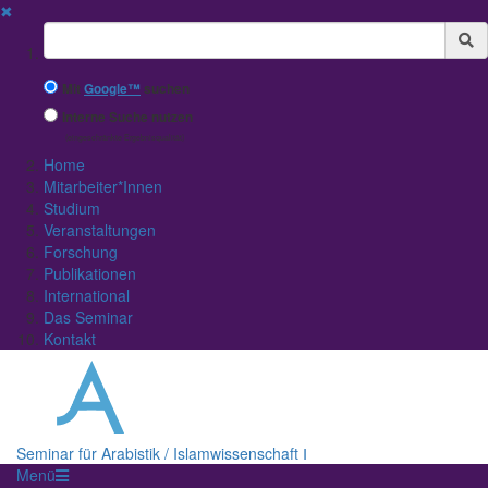
✖
Suchbegriff
Mit
Google™
suchen
Interne Suche nutzen
(eingeschränkte Ergebnisqualität)
Home
Mitarbeiter*Innen
Studium
Veranstaltungen
Forschung
Publikationen
International
Das Seminar
Kontakt
Seminar für Arabistik / Islamwissenschaft Ⅰ
Menü