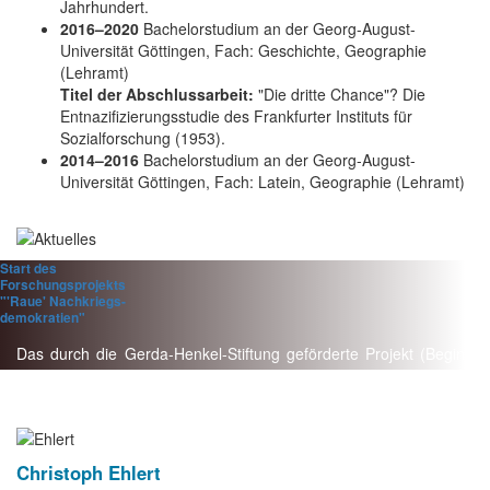
Jahrhundert.
2016–2020
Bachelorstudium an der Georg-August-
Universität Göttingen, Fach: Geschichte, Geographie
(Lehramt)
Titel der Abschlussarbeit:
"Die dritte Chance"? Die
Entnazifizierungsstudie des Frankfurter Instituts für
Sozialforschung (1953).
2014–2016
Bachelorstudium an der Georg-August-
Universität Göttingen, Fach: Latein, Geographie (Lehramt)
Start des
Forschungsprojekts
"'Raue' Nachkriegs-
demokratien"
Das durch die Gerda-Henkel-Stiftung geförderte Projekt (Beginn
2025) untersucht in drei Teilstudien den Charakter von
Nachkriegs-
demokratien.
Christoph Ehlert