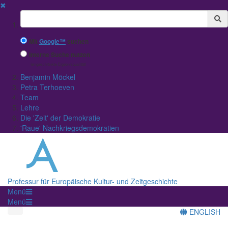
✖
Suchbegriff
Mit
Google™
suchen
Interne Suche nutzen
(eingeschränkte Ergebnisqualität)
Benjamin Möckel
Petra Terhoeven
Team
Lehre
Die 'Zeit' der Demokratie
'Raue' Nachkriegsdemokratien
Professur für Europäische Kultur- und Zeitgeschichte
Menü
Menü
ENGLISH