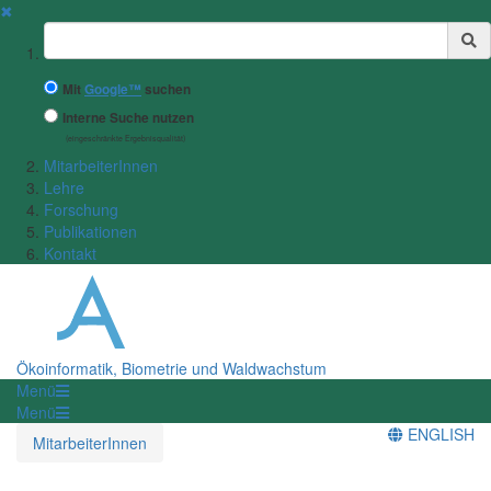
✖
Suchbegriff
Mit
Google™
suchen
Interne Suche nutzen
(eingeschränkte Ergebnisqualität)
MitarbeiterInnen
Lehre
Forschung
Publikationen
Kontakt
Ökoinformatik, Biometrie und Waldwachstum
Menü
Menü
ENGLISH
MitarbeiterInnen