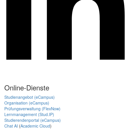
Online-Dienste
Studienangebot (eCampus)
Organisation (eCampus)
Prüfungsverwaltung (FlexNow)
Lernmanagement (Stud.IP)
Studierendenportal (eCampus)
Chat AI
(
Academic Cloud
)