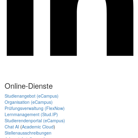
Online-Dienste
Studienangebot (eCampus)
Organisation (eCampus)
Prüfungsverwaltung (FlexNow)
Lernmanagement (Stud.IP)
Studierendenportal (eCampus)
Chat AI
(
Academic Cloud
)
Stellenausschreibungen