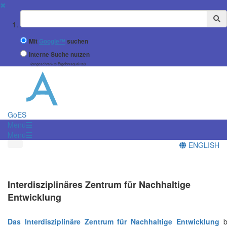
✖
Suchbegriff
Mit
Google™
suchen
Interne Suche nutzen
(eingeschränkte Ergebnisqualität)
GoES
Menü
Menü
ENGLISH
Interdisziplinäres Zentrum für Nachhaltige
Entwicklung
Das Interdisziplinäre Zentrum für Nachhaltige Entwicklung
be