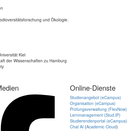
en
iodioversitätsforschung und Ökologie.
iversität Kiel
haft der Wissenschaften zu Hamburg
ety
Medien
Online-Dienste
Studienangebot (eCampus)
Organisation (eCampus)
Prüfungsverwaltung (FlexNow)
Lernmanagement (Stud.IP)
Studierendenportal (eCampus)
Chat AI
(
Academic Cloud
)