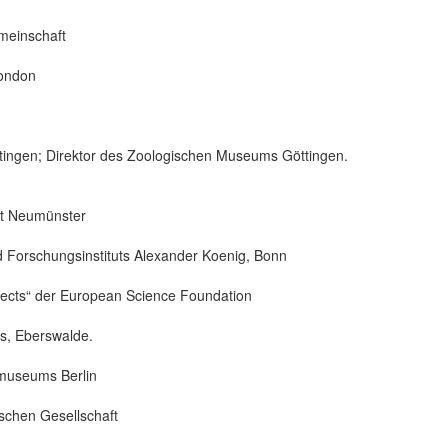
meinschaft
London
ttingen; Direktor des Zoologischen Museums Göttingen.
adt Neumünster
 Forschungsinstituts Alexander Koenig, Bonn
nsects“ der European Science Foundation
ts, Eberswalde.
emuseums Berlin
ischen Gesellschaft