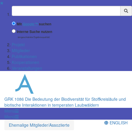
✖
Suchbegriff
Mit
Google™
suchen
Interne Suche nutzen
(eingeschränkte Ergebnisqualität)
Projekt
Mitglieder
Publikationen
Kooperationen
Veranstaltungen
GRK 1086 Die Bedeutung der Biodiversität für Stoff­kreisläufe und
biotische Interaktionen in temperaten Laubwäldern
Menü
Menü
ENGLISH
Ehemalige Mitglieder/Assoziierte