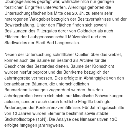
Übungsgeländes geprägt war, wahrscheinlich nur geringen
forstlichen Eingriffen unterworfen. Allerdings gehörten die
Untersuchungsflächen bis Mitte des 20. Jh. zu einem sehr
heterogenen Waldgebiet bezüglich der Besitzverhältnisse und der
Bewirtschaftung. Unter den Flächen finden sich sowohl
Besitzungen des Rittergutes derer von Goldacker als auch
Flächen der Laubgenossenschaft Mülverstedt und des
Stadtwaldes der Stadt Bad Langensalza.
Neben der Untersuchung schriftlicher Quellen über das Gebiet,
können auch die Bäume im Bestand als Archive für die
Geschichte des Bestandes dienen. Bäume der Kronschicht
wurden hierfür beprobt und die Bohrkerne bezüglich der
Jahrringbreite vermessen. Dies erfolgte in Abhängigkeit von den
benachbarten Bäumen, die unterschiedlichen
Baumartenmischungen zugeordnet wurden. Aus den
Jahrringbreiten lassen sich nicht nur klimatische Schwankungen
ablesen, sondern auch durch forstliche Eingriffe bedingte
Änderungen der Konkurrenzverhältnisse. Für Jahrringabschnitte
von 10 Jahren wurden Elemente bestimmt sowie stabile
Stickstoffisotope (15N). Die Analyse des klimasensitiven 13C
erfolgte hingegen jahrringweise.