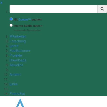
✖
Suchbegriff
Mit
Google™
suchen
Interne Suche nutzen
(eingeschränkte Ergebnisqualität)
Mitarbeiter
Forschung
Lehre
Publikationen
Projekte
Downloads
Aktuelles
Anfahrt
Links
PhänoSys