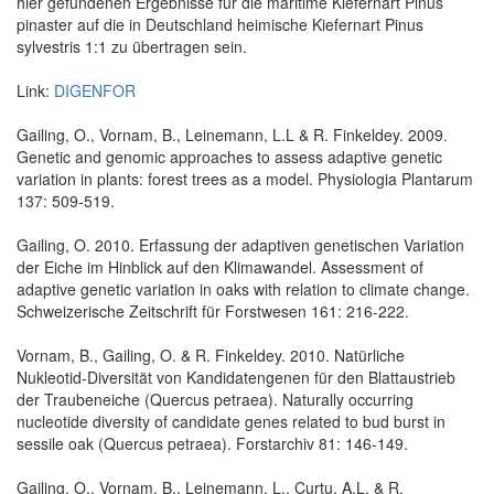
hier gefundenen Ergebnisse für die maritime Kiefernart Pinus
pinaster auf die in Deutschland heimische Kiefernart Pinus
sylvestris 1:1 zu übertragen sein.
Link:
DIGENFOR
Gailing, O., Vornam, B., Leinemann, L.L & R. Finkeldey. 2009.
Genetic and genomic approaches to assess adaptive genetic
variation in plants: forest trees as a model. Physiologia Plantarum
137: 509-519.
Gailing, O. 2010. Erfassung der adaptiven genetischen Variation
der Eiche im Hinblick auf den Klimawandel. Assessment of
adaptive genetic variation in oaks with relation to climate change.
Schweizerische Zeitschrift für Forstwesen 161: 216-222.
Vornam, B., Gailing, O. & R. Finkeldey. 2010. Natürliche
Nukleotid-Diversität von Kandidatengenen für den Blattaustrieb
der Traubeneiche (Quercus petraea). Naturally occurring
nucleotide diversity of candidate genes related to bud burst in
sessile oak (Quercus petraea). Forstarchiv 81: 146-149.
Gailing, O., Vornam, B., Leinemann, L., Curtu, A.L. & R.