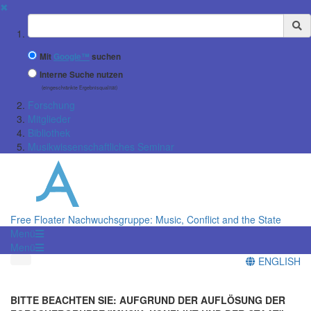
✖
Suchbegriff
Mit
Google™
suchen
Interne Suche nutzen
(eingeschränkte Ergebnisqualität)
Forschung
Mitglieder
Bibliothek
Musikwissenschaftliches Seminar
Free Floater Nachwuchsgruppe: Music, Conflict and the State
Menü
Menü
ENGLISH
BITTE BEACHTEN SIE: AUFGRUND DER AUFLÖSUNG DER