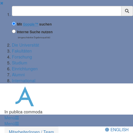
✖
Suchbegriff
Mit
Google™
suchen
Interne Suche nutzen
(eingeschränkte Ergebnisqualität)
Die Universität
Fakultäten
Forschung
Studium
Einrichtungen
Alumni
International
In publica commoda
Menü
Menü
ENGLISH
MitarbeiterInnen / Team