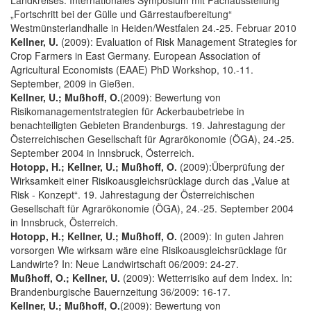
„Fortschritt bei der Gülle und Gärrestaufbereitung“
Westmünsterlandhalle in Heiden/Westfalen 24.-25. Februar 2010
Kellner, U.
(2009): Evaluation of Risk Management Strategies for
Crop Farmers in East Germany. European Association of
Agricultural Economists (EAAE) PhD Workshop, 10.-11.
September, 2009 in Gießen.
Kellner, U.; Mußhoff, O.
(2009): Bewertung von
Risikomanagementstrategien für Ackerbaubetriebe in
benachteiligten Gebieten Brandenburgs. 19. Jahrestagung der
Österreichischen Gesellschaft für Agrarökonomie (ÖGA), 24.-25.
September 2004 in Innsbruck, Österreich.
Hotopp, H.; Kellner, U.; Mußhoff, O.
(2009):Überprüfung der
Wirksamkeit einer Risikoausgleichsrücklage durch das „Value at
Risk - Konzept“. 19. Jahrestagung der Österreichischen
Gesellschaft für Agrarökonomie (ÖGA), 24.-25. September 2004
in Innsbruck, Österreich.
Hotopp, H.; Kellner, U.; Mußhoff, O.
(2009): In guten Jahren
vorsorgen Wie wirksam wäre eine Risikoausgleichsrücklage für
Landwirte? In: Neue Landwirtschaft 06/2009: 24-27.
Mußhoff, O.; Kellner, U.
(2009): Wetterrisiko auf dem Index. In:
Brandenburgische Bauernzeitung 36/2009: 16-17.
Kellner, U.; Mußhoff, O.
(2009): Bewertung von