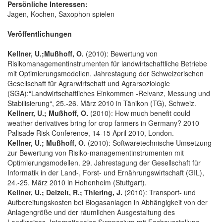
Persönliche Interessen:
Jagen, Kochen, Saxophon spielen
Veröffentlichungen
Kellner, U.;Mußhoff, O.
(2010): Bewertung von
Risikomanagementinstrumenten für landwirtschaftliche Betriebe
mit Optimierungsmodellen. Jahrestagung der Schweizerischen
Gesellschaft für Agrarwirtschaft und Agrarsoziologie
(SGA):“Landwirtschaftliches Einkommen -Relvanz, Messung und
Stabilisierung“, 25.-26. März 2010 in Tänikon (TG), Schweiz.
Kellnerr, U.; Mußhoff, O.
(2010): How much benefit could
weather derivatives bring for crop farmers in Germany? 2010
Palisade Risk Conference, 14-15 April 2010, London.
Kellner, U.; Mußhoff, O.
(2010): Softwaretechnische Umsetzung
zur Bewertung von Risiko-managementinstrumenten mit
Optimierungsmodellen. 29. Jahrestagung der Gesellschaft für
Informatik in der Land-, Forst- und Ernährungswirtschaft (GIL),
24.-25. März 2010 in Hohenheim (Stuttgart).
Kellner, U.; Delzeit, R.; Thiering, J.
(2010): Transport- und
Aufbereitungskosten bei Biogasanlagen in Abhängigkeit von der
Anlagengröße und der räumlichen Ausgestaltung des
Landkreises. Internationales Symposium mit Fachausstellung