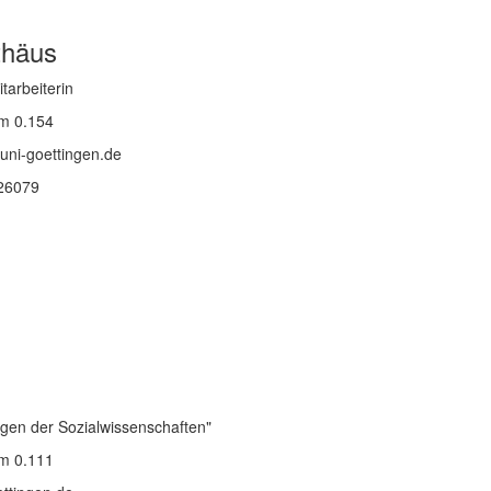
thäus
tarbeiterin
m 0.154
ni-goettingen.de
 26079
agen der Sozialwissenschaften"
m 0.111