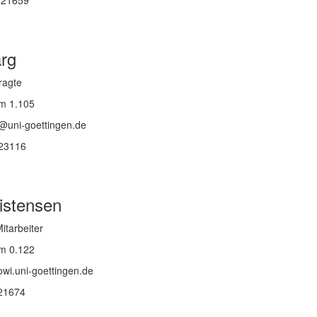
9 21659
arg
ragte
m 1.105
@uni-goettingen.de
-23116
ristensen
itarbeiter
m 0.122
wi.uni-goettingen.de
 21674