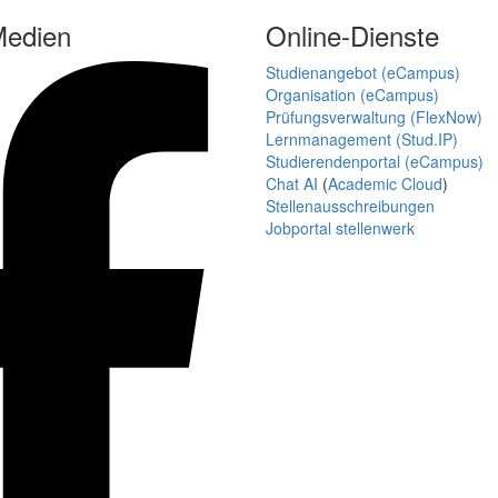
Medien
Online-Dienste
Studienangebot (eCampus)
Organisation (eCampus)
Prüfungsverwaltung (FlexNow)
Lernmanagement (Stud.IP)
Studierendenportal (eCampus)
Chat AI
(
Academic Cloud
)
Stellenausschreibungen
Jobportal stellenwerk