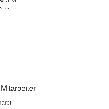
ettingen.de
 27176
Mitarbeiter
ardt