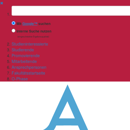
✖
Suchbegriff
Mit
Google™
suchen
Interne Suche nutzen
(eingeschränkte Ergebnisqualität)
Studieninteressierte
Studierende
Promovierende
Mitarbeitende
Ansprechpersonen
Fakultätsstartseite
O-Phase