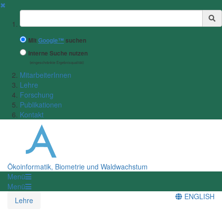
✖
Suchbegriff
Mit
Google™
suchen
Interne Suche nutzen
(eingeschränkte Ergebnisqualität)
MitarbeiterInnen
Lehre
Forschung
Publikationen
Kontakt
Ökoinformatik, Biometrie und Waldwachstum
Menü
Menü
ENGLISH
Lehre