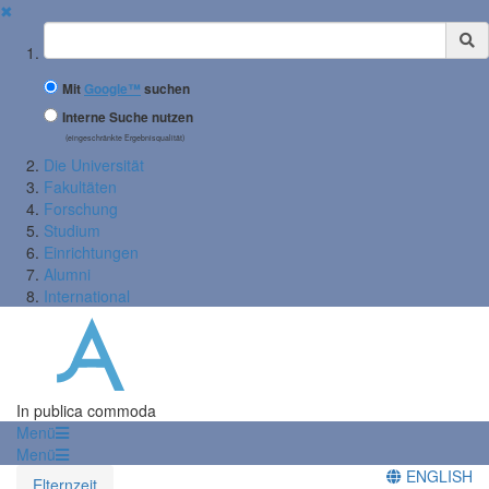
✖
Suchbegriff
Mit
Google™
suchen
Interne Suche nutzen
(eingeschränkte Ergebnisqualität)
Die Universität
Fakultäten
Forschung
Studium
Einrichtungen
Alumni
International
In publica commoda
Menü
Menü
ENGLISH
Elternzeit