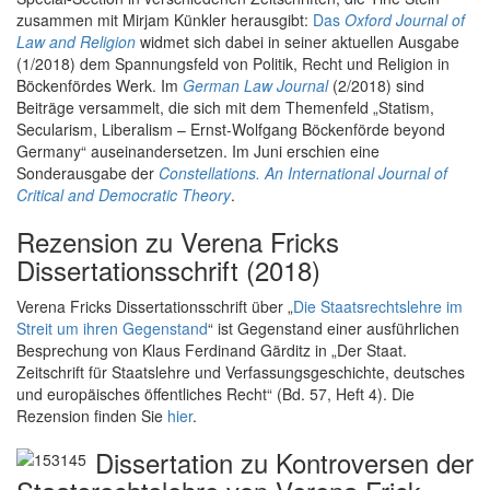
zusammen mit Mirjam Künkler herausgibt:
Das
Oxford Journal of
Law and Religion
widmet sich dabei in seiner aktuellen Ausgabe
(1/2018) dem Spannungsfeld von Politik, Recht und Religion in
Böckenfördes Werk. Im
German Law Journal
(2/2018) sind
Beiträge versammelt, die sich mit dem Themenfeld „Statism,
Secularism, Liberalism – Ernst-Wolfgang Böckenförde beyond
Germany“ auseinandersetzen. Im Juni erschien eine
Sonderausgabe der
Constellations. An International Journal of
Critical and Democratic Theory
.
Rezension zu Verena Fricks
Dissertationsschrift (2018)
Verena Fricks Dissertationsschrift über „
Die Staatsrechtslehre im
Streit um ihren Gegenstand
“ ist Gegenstand einer ausführlichen
Besprechung von Klaus Ferdinand Gärditz in „Der Staat.
Zeitschrift für Staatslehre und Verfassungsgeschichte, deutsches
und europäisches öffentliches Recht“ (Bd. 57, Heft 4). Die
Rezension finden Sie
hier
.
Dissertation zu Kontroversen der