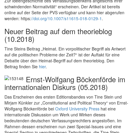
Zur Ideengeschichte des Verfassungsdenkens angesichts ihrer
schwindenden Normativität“ erscheinen. Der Artikel ist bereits
online auf der Seite der PVS verfügbar und kann hier abgerufen
werden: https:
//doi.org/10.1007/s11615-018-0129-1
.
Neuer Beitrag auf dem theorieblog
(10.2018)
Tine Steins Beitrag „Heimat. Ein vorpolitischer Begriff als Antwort
auf die politischen Probleme der Zeit?“ ist der Auftakt für eine
Debatte über den Heimat-Begriff auf dem theorieblog. Den
Beitrag finden Sie
hier
.
Ernst-Wolfgang Böckenförde im
internationalen Diskurs (05.2018)
Das Erscheinen des ersten Editionsbandes von Tine Stein und
Mirjam Künkler zur „Constitutional and Political Theory“ von Ernst-
Wolfgang Böckenförde bei
Oxford University Press
hat eine
internationale Diskussion um Werk und Wirken dieses
bedeutenden deutschen Verfassungsrechtlers angestoßen. Im
Rahmen dessen erscheinen nun zwei Special-Issues und eine
Special-Section in verschiedenen Zeitschriften, die Tine Stein