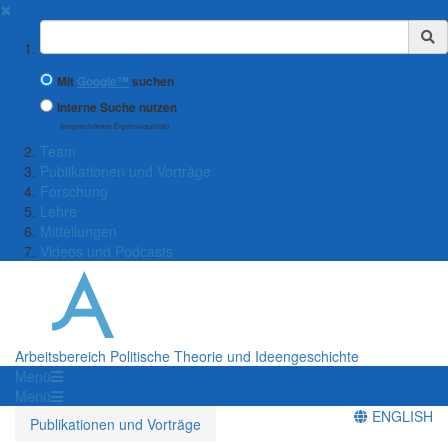
✖
Suchbegriff
Mit
Google™
suchen
Interne Suche nutzen
(eingeschränkte Ergebnisqualität)
Team
Publikationen und Vorträge
Forschung
Lehre
Mitteilungen
Videos und Podcasts
Arbeitsbereich Politische Theorie und Ideengeschichte
Menü
Menü
ENGLISH
Publikationen und Vorträge