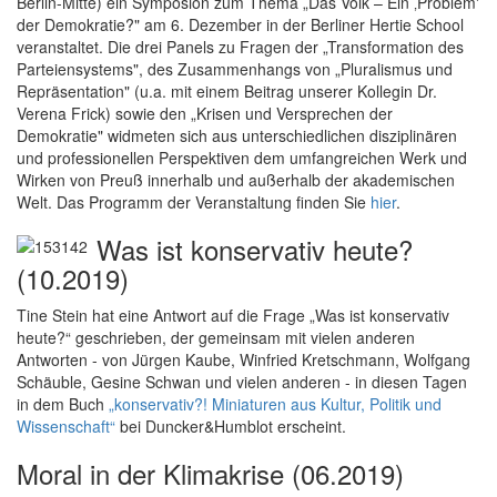
Berlin-Mitte) ein Symposion zum Thema „Das Volk – Ein ‚Problem'
der Demokratie?" am 6. Dezember in der Berliner Hertie School
veranstaltet. Die drei Panels zu Fragen der „Transformation des
Parteiensystems", des Zusammenhangs von „Pluralismus und
Repräsentation" (u.a. mit einem Beitrag unserer Kollegin Dr.
Verena Frick) sowie den „Krisen und Versprechen der
Demokratie" widmeten sich aus unterschiedlichen disziplinären
und professionellen Perspektiven dem umfangreichen Werk und
Wirken von Preuß innerhalb und außerhalb der akademischen
Welt. Das Programm der Veranstaltung finden Sie
hier
.
Was ist konservativ heute?
(10.2019)
Tine Stein hat eine Antwort auf die Frage „Was ist konservativ
heute?“ geschrieben, der gemeinsam mit vielen anderen
Antworten - von Jürgen Kaube, Winfried Kretschmann, Wolfgang
Schäuble, Gesine Schwan und vielen anderen - in diesen Tagen
in dem Buch
„konservativ?! Miniaturen aus Kultur, Politik und
Wissenschaft“
bei Duncker&Humblot erscheint.
Moral in der Klimakrise (06.2019)