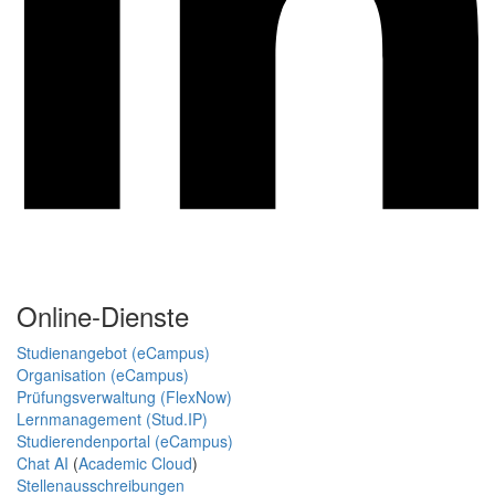
Online-Dienste
Studienangebot (eCampus)
Organisation (eCampus)
Prüfungsverwaltung (FlexNow)
Lernmanagement (Stud.IP)
Studierendenportal (eCampus)
Chat AI
(
Academic Cloud
)
Stellenausschreibungen