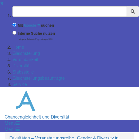
✖
Suchbegriff
Mit
Google™
suchen
Interne Suche nutzen
(eingeschränkte Ergebnisqualität)
Home
Gleichstellung
Vereinbarkeit
Diversität
Stabsstelle
Gleichstellungsbeauftragte
Service
Chancengleichheit und Diversität
Menü
Menü
Fakultäten – Veranstaltungsreihe „Gender & Diversity in