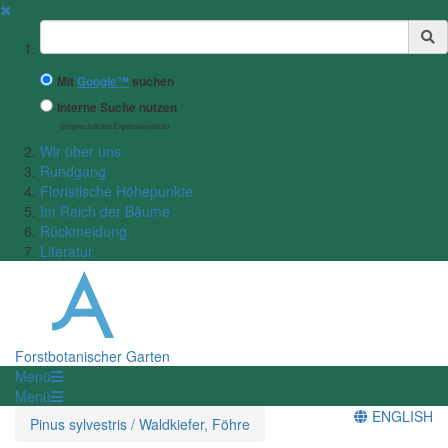
✖
Suchbegriff
Mit
Google™
suchen
Interne Suche nutzen
(eingeschränkte Ergebnisqualität)
Wir über uns
Rundgang
Floristische Höhepunkte
Im Reich der Bäume
Rückmeldung
Literatur
Forstbotanischer Garten
Menü
Menü
ENGLISH
Pinus sylvestris / Waldkiefer, Föhre