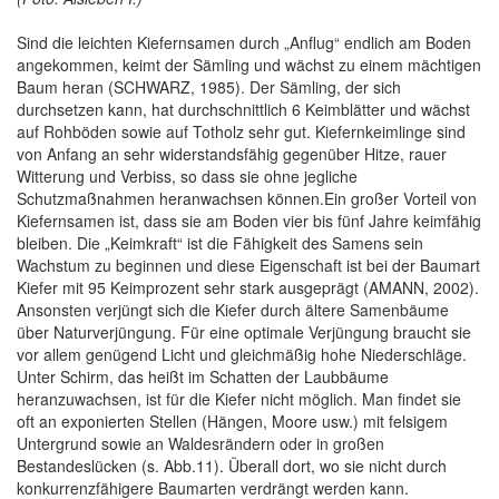
Sind die leichten Kiefernsamen durch „Anflug“ endlich am Boden
angekommen, keimt der Sämling und wächst zu einem mächtigen
Baum heran (SCHWARZ, 1985). Der Sämling, der sich
durchsetzen kann, hat durchschnittlich 6 Keimblätter und wächst
auf Rohböden sowie auf Totholz sehr gut. Kiefernkeimlinge sind
von Anfang an sehr widerstandsfähig gegenüber Hitze, rauer
Witterung und Verbiss, so dass sie ohne jegliche
Schutzmaßnahmen heranwachsen können.Ein großer Vorteil von
Kiefernsamen ist, dass sie am Boden vier bis fünf Jahre keimfähig
bleiben. Die „Keimkraft“ ist die Fähigkeit des Samens sein
Wachstum zu beginnen und diese Eigenschaft ist bei der Baumart
Kiefer mit 95 Keimprozent sehr stark ausgeprägt (AMANN, 2002).
Ansonsten verjüngt sich die Kiefer durch ältere Samenbäume
über Naturverjüngung. Für eine optimale Verjüngung braucht sie
vor allem genügend Licht und gleichmäßig hohe Niederschläge.
Unter Schirm, das heißt im Schatten der Laubbäume
heranzuwachsen, ist für die Kiefer nicht möglich. Man findet sie
oft an exponierten Stellen (Hängen, Moore usw.) mit felsigem
Untergrund sowie an Waldesrändern oder in großen
Bestandeslücken (s. Abb.11). Überall dort, wo sie nicht durch
konkurrenzfähigere Baumarten verdrängt werden kann.