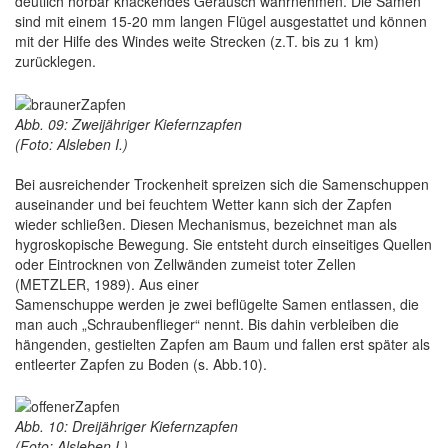
deutlich hörbar knackendes Geräusch wahrnehmen. Die Samen
sind mit einem 15-20 mm langen Flügel ausgestattet und können
mit der Hilfe des Windes weite Strecken (z.T. bis zu 1 km)
zurücklegen.
Abb. 09: Zweijähriger Kiefernzapfen
(Foto: Alsleben I.)
Bei ausreichender Trockenheit spreizen sich die Samenschuppen
auseinander und bei feuchtem Wetter kann sich der Zapfen
wieder schließen. Diesen Mechanismus, bezeichnet man als
hygroskopische Bewegung. Sie entsteht durch einseitiges Quellen
oder Eintrocknen von Zellwänden zumeist toter Zellen
(METZLER, 1989). Aus einer
Samenschuppe werden je zwei beflügelte Samen entlassen, die
man auch „Schraubenflieger“ nennt. Bis dahin verbleiben die
hängenden, gestielten Zapfen am Baum und fallen erst später als
entleerter Zapfen zu Boden (s. Abb.10).
Abb. 10: Dreijähriger Kiefernzapfen
(Foto: Alsleben I.)