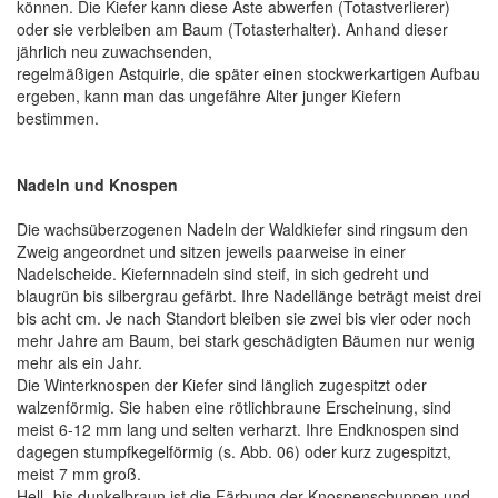
können. Die Kiefer kann diese Äste abwerfen (Totastverlierer)
oder sie verbleiben am Baum (Totasterhalter). Anhand dieser
jährlich neu zuwachsenden,
regelmäßigen Astquirle, die später einen stockwerkartigen Aufbau
ergeben, kann man das ungefähre Alter junger Kiefern
bestimmen.
Nadeln und Knospen
Die wachsüberzogenen Nadeln der Waldkiefer sind ringsum den
Zweig angeordnet und sitzen jeweils paarweise in einer
Nadelscheide. Kiefernnadeln sind steif, in sich gedreht und
blaugrün bis silbergrau gefärbt. Ihre Nadellänge beträgt meist drei
bis acht cm. Je nach Standort bleiben sie zwei bis vier oder noch
mehr Jahre am Baum, bei stark geschädigten Bäumen nur wenig
mehr als ein Jahr.
Die Winterknospen der Kiefer sind länglich zugespitzt oder
walzenförmig. Sie haben eine rötlichbraune Erscheinung, sind
meist 6-12 mm lang und selten verharzt. Ihre Endknospen sind
dagegen stumpfkegelförmig (s. Abb. 06) oder kurz zugespitzt,
meist 7 mm groß.
Hell- bis dunkelbraun ist die Färbung der Knospenschuppen und