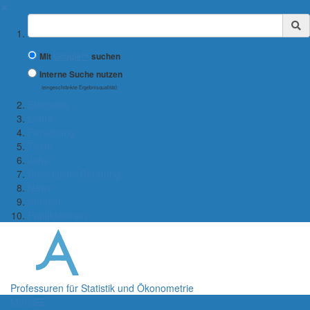
✖
Suchbegriff
Mit
Google™
suchen
Interne Suche nutzen
(eingeschränkte Ergebnisqualität)
Startseite
Lehre
Forschung
Team
Jobs
Statistische Beratung
News
Kontakt
Publikationen
Professuren für Statistik und Ökonometrie
Menü