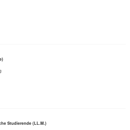
e)
g
he Studierende (LL.M.)