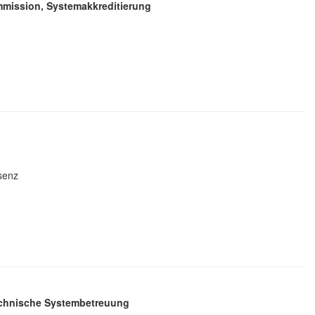
mission, Systemakkreditierung
äsenz
echnische Systembetreuung