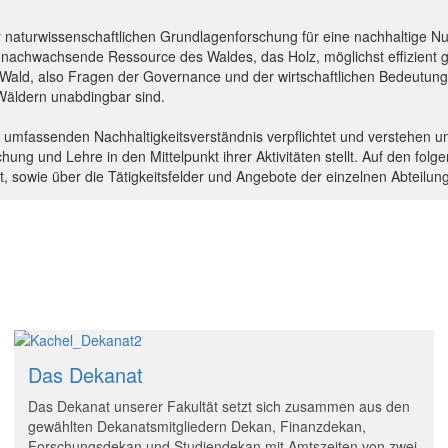
r naturwissenschaftlichen Grundlagenforschung für eine nachhaltige Nut
 nachwachsende Ressource des Waldes, das Holz, möglichst effizient 
 Wald, also Fragen der Governance und der wirtschaftlichen Bedeutung
Wäldern unabdingbar sind.
em umfassenden Nachhaltigkeitsverständnis verpflichtet und verstehen
schung und Lehre in den Mittelpunkt ihrer Aktivitäten stellt. Auf den f
t, sowie über die Tätigkeitsfelder und Angebote der einzelnen Abteilun
Das Dekanat
Das Dekanat unserer Fakultät setzt sich zusammen aus den
gewählten Dekanatsmitgliedern Dekan, Finanzdekan,
Forschungsdekan und Studiendekan mit Amtszeiten von zwei