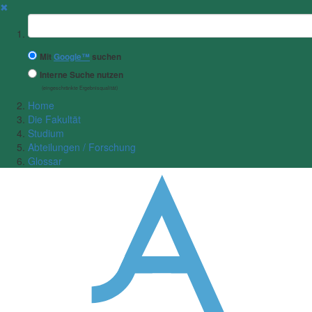
✖
Suchbegriff
Mit
Google™
suchen
Interne Suche nutzen
(eingeschränkte Ergebnisqualität)
Home
Die Fakultät
Studium
Abteilungen / Forschung
Glossar