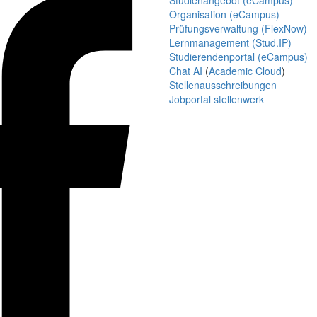
Studienangebot (eCampus)
Organisation (eCampus)
Prüfungsverwaltung (FlexNow)
Lernmanagement (Stud.IP)
Studierendenportal (eCampus)
Chat AI
(
Academic Cloud
)
Stellenausschreibungen
Jobportal stellenwerk