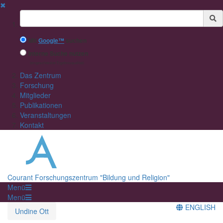
✖
Suchbegriff
Mit
Google™
suchen
Interne Suche nutzen
(eingeschränkte Ergebnisqualität)
Das Zentrum
Forschung
Mitglieder
Publikationen
Veranstaltungen
Kontakt
Courant Forschungszentrum "Bildung und Religion"
Menü
Menü
ENGLISH
Undine Ott