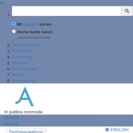
✖
Suchbegriff
Mit
Google™
suchen
Interne Suche nutzen
(eingeschränkte Ergebnisqualität)
Die Universität
Fakultäten
Forschung
Studium
Einrichtungen
Alumni
International
In publica commoda
Menü
Menü
ENGLISH
Zentralverwaltung