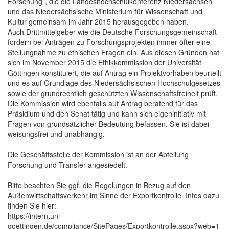
Forschung", die die Landeshochschulkonferenz Niedersachsen
und das Niedersächsische Ministerium für Wissenschaft und
Kultur gemeinsam im Jahr 2015 herausgegeben haben.
Auch Drittmittelgeber wie die Deutsche Forschungsgemeinschaft
fordern bei Anträgen zu Forschungsprojekten immer öfter eine
Stellungnahme zu ethischen Fragen ein. Aus diesen Gründen hat
sich im November 2015 die Ethikkommission der Universität
Göttingen konstituiert, die auf Antrag ein Projektvorhaben beurteilt
und es auf Grundlage des Niedersächsischen Hochschulgesetzes
sowie der grundrechtlich geschützten Wissenschaftsfreiheit prüft.
Die Kommission wird ebenfalls auf Antrag beratend für das
Präsidium und den Senat tätig und kann sich eigeninitiativ mit
Fragen von grundsätzlicher Bedeutung befassen. Sie ist dabei
weisungsfrei und unabhängig.
Die Geschäftsstelle der Kommission ist an der Abteilung
Forschung und Transfer angesiedelt.
Bitte beachten Sie ggf. die Regelungen in Bezug auf den
Außenwirtschaftsverkehr im Sinne der Exportkontrolle. Infos dazu
finden Sie hier:
https://intern.uni-
goettingen.de/compliance/SitePages/Exportkontrolle.aspx?web=1