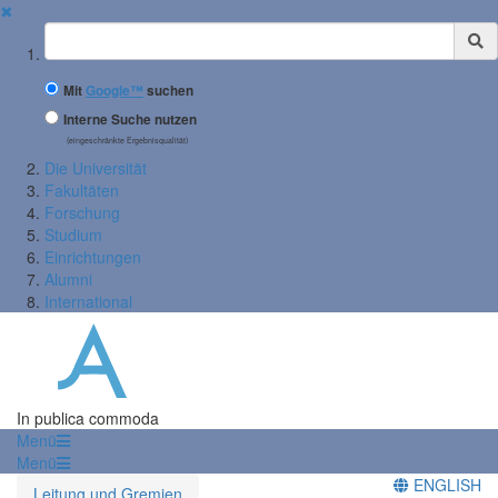
✖
Suchbegriff
Mit
Google™
suchen
Interne Suche nutzen
(eingeschränkte Ergebnisqualität)
Die Universität
Fakultäten
Forschung
Studium
Einrichtungen
Alumni
International
In publica commoda
Menü
Menü
ENGLISH
Leitung und Gremien