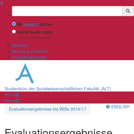
✖
Suchbegriff
Mit
Google™
suchen
Interne Suche nutzen
(eingeschränkte Ergebnisqualität)
Bachelor
Beratung & Service
Fakultätsstartseite
Studienbüro der Sozialwissenschaftlichen Fakultät (ALT)
Menü
Menü
ENGLISH
Evaluationsergebnisse bis WiSe 2016/17
Evaluationsergebnisse