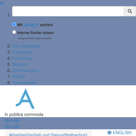
✖
Suchbegriff
Mit
Google™
suchen
Interne Suche nutzen
(eingeschränkte Ergebnisqualität)
Die Universität
Fakultäten
Forschung
Studium
Einrichtungen
Alumni
International
In publica commoda
Menü
Menü
ENGLISH
Arbeitssicherheit und Gesundheitsschutz