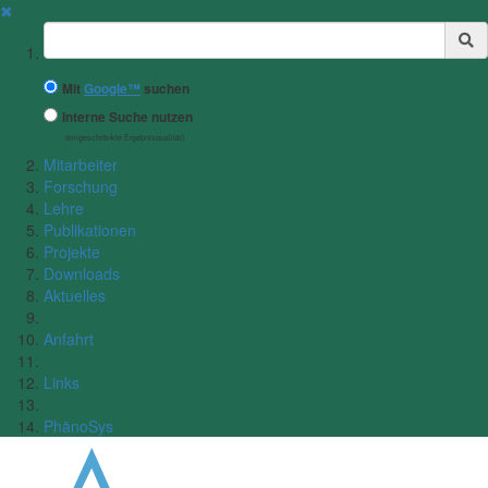
✖
Suchbegriff
Mit
Google™
suchen
Interne Suche nutzen
(eingeschränkte Ergebnisqualität)
Mitarbeiter
Forschung
Lehre
Publikationen
Projekte
Downloads
Aktuelles
Anfahrt
Links
PhänoSys