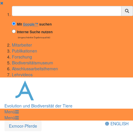
✖
Suchbegriff
Mit
Google™
suchen
Interne Suche nutzen
(eingeschränkte Ergebnisqualität)
Mitarbeiter
Publikationen
Forschung
Biodiversitätsmuseum
Abschlussarbeitsthemen
Lehrvideos
Evolution und Biodiversität der Tiere
Menü
Menü
ENGLISH
Exmoor-Pferde