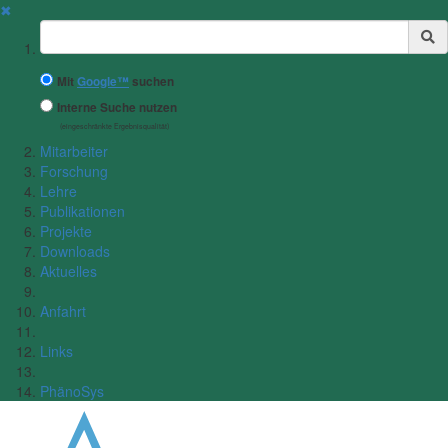
✖
Suchbegriff
Mit
Google™
suchen
Interne Suche nutzen
(eingeschränkte Ergebnisqualität)
Mitarbeiter
Forschung
Lehre
Publikationen
Projekte
Downloads
Aktuelles
Anfahrt
Links
PhänoSys