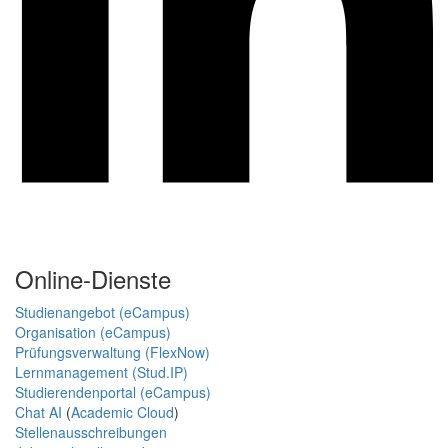
Online-Dienste
Studienangebot (eCampus)
Organisation (eCampus)
Prüfungsverwaltung (FlexNow)
Lernmanagement (Stud.IP)
Studierendenportal (eCampus)
Chat AI
(
Academic Cloud
)
Stellenausschreibungen