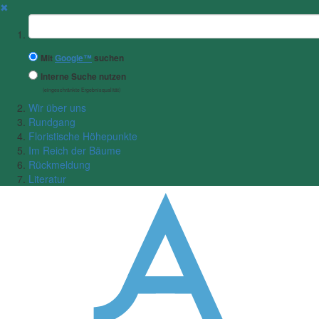
✖
Suchbegriff
Mit
Google™
suchen
Interne Suche nutzen
(eingeschränkte Ergebnisqualität)
Wir über uns
Rundgang
Floristische Höhepunkte
Im Reich der Bäume
Rückmeldung
Literatur