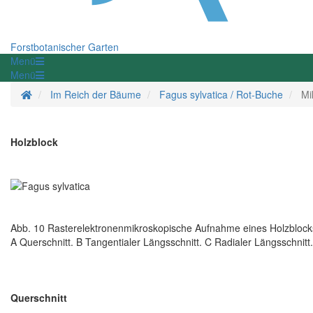
Forstbotanischer Garten
Menü
Menü
Startseite
Im Reich der Bäume
Fagus sylvatica / Rot-Buche
Mi
Holzblock
Abb. 10 Rasterelektronenmikroskopische Aufnahme eines Holzblocks
A Querschnitt. B Tangentialer Längsschnitt. C Radialer Längsschnitt.
Querschnitt