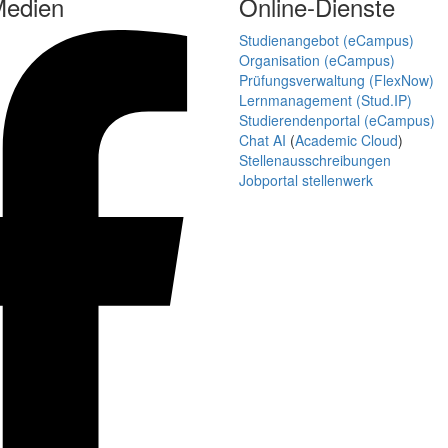
Medien
Online-Dienste
Studienangebot (eCampus)
Organisation (eCampus)
Prüfungsverwaltung (FlexNow)
Lernmanagement (Stud.IP)
Studierendenportal (eCampus)
Chat AI
(
Academic Cloud
)
Stellenausschreibungen
Jobportal stellenwerk