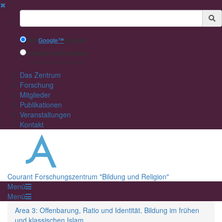
✖
Suchbegriff
Mit
Google™
suchen
Interne Suche nutzen
(eingeschränkte Ergebnisqualität)
Das Zentrum
Forschung
Mitglieder
Publikationen
Veranstaltungen
Kontakt
Courant Forschungszentrum "Bildung und Religion"
Menü
Menü
Area 3: Offenbarung, Ratio und Identität. Bildung im frühen
und klassischen Islam