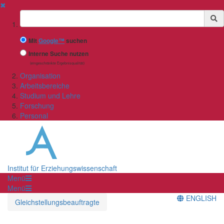
✖
Suchbegriff
Mit
Google™
suchen
Interne Suche nutzen
(eingeschränkte Ergebnisqualität)
Organisation
Arbeitsbereiche
Studium und Lehre
Forschung
Personal
Institut für Erziehungswissenschaft
Menü
Menü
ENGLISH
Gleichstellungsbeauftragte