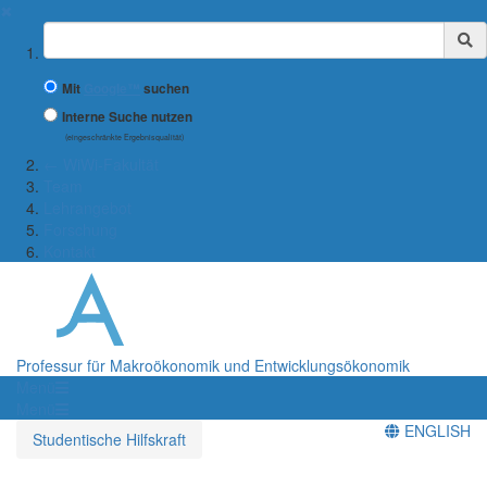
✖
Suchbegriff
Mit
Google™
suchen
Interne Suche nutzen
(eingeschränkte Ergebnisqualität)
← WiWi-Fakultät
Team
Lehrangebot
Forschung
Kontakt
Professur für Makroökonomik und Entwicklungsökonomik
Menü
Menü
ENGLISH
Studentische Hilfskraft