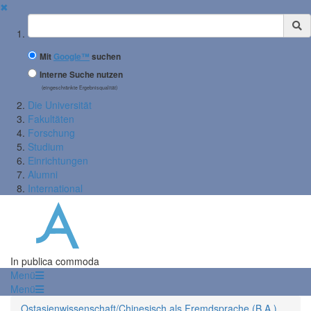
✖
Suchbegriff
Mit
Google™
suchen
Interne Suche nutzen
(eingeschränkte Ergebnisqualität)
Die Universität
Fakultäten
Forschung
Studium
Einrichtungen
Alumni
International
In publica commoda
Menü
Menü
Ostasienwissenschaft/Chinesisch als Fremdsprache (B.A.)