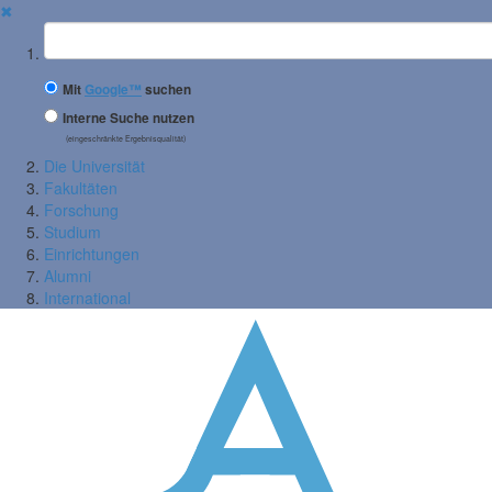
✖
Suchbegriff
Mit
Google™
suchen
Interne Suche nutzen
(eingeschränkte Ergebnisqualität)
Die Universität
Fakultäten
Forschung
Studium
Einrichtungen
Alumni
International