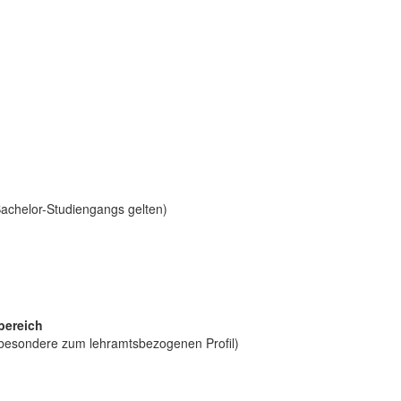
Bachelor-Studiengangs gelten)
bereich
sbesondere zum lehramtsbezogenen Profil)