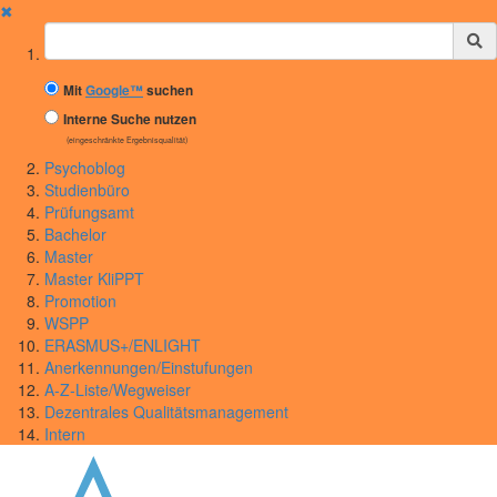
✖
Suchbegriff
Mit
Google™
suchen
Interne Suche nutzen
(eingeschränkte Ergebnisqualität)
Psychoblog
Studienbüro
Prüfungsamt
Bachelor
Master
Master KliPPT
Promotion
WSPP
ERASMUS+/ENLIGHT
Anerkennungen/Einstufungen
A-Z-Liste/Wegweiser
Dezentrales Qualitätsmanagement
Intern