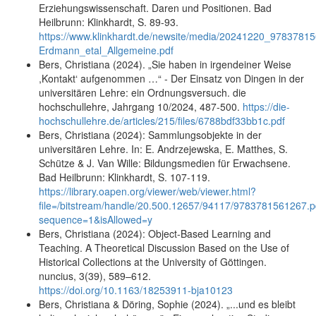
Erziehungswissenschaft. Daren und Positionen. Bad
Heilbrunn: Klinkhardt, S. 89-93.
https://www.klinkhardt.de/newsite/media/20241220_9783781
Erdmann_etal_Allgemeine.pdf
Bers, Christiana (2024). „Sie haben in irgendeiner Weise
,Kontakt‘ aufgenommen …“ - Der Einsatz von Dingen in der
universitären Lehre: ein Ordnungsversuch. die
hochschullehre, Jahrgang 10/2024, 487-500.
https://die-
hochschullehre.de/articles/215/files/6788bdf33bb1c.pdf
Bers, Christiana (2024): Sammlungsobjekte in der
universitären Lehre. In: E. Andrzejewska, E. Matthes, S.
Schütze & J. Van Wille: Bildungsmedien für Erwachsene.
Bad Heilbrunn: Klinkhardt, S. 107-119.
https://library.oapen.org/viewer/web/viewer.html?
file=/bitstream/handle/20.500.12657/94117/9783781561267.p
sequence=1&isAllowed=y
Bers, Christiana (2024): Object-Based Learning and
Teaching. A Theoretical Discussion Based on the Use of
Historical Collections at the University of Göttingen.
nuncius, 3(39), 589–612.
https://doi.org/10.1163/18253911-bja10123
Bers, Christiana & Döring, Sophie (2024). „...und es bleibt