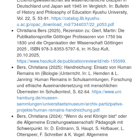
Deutschland und Japan seit 1945 im Vergleich. In: Bulletin
of History and Philosophy of Education Kyushu University,
Vol. 22, S. 53-91.
https://catalog.lib.kyushu-
u.ac.jp/opac_download_md/7344037/22_p053.pdf
Christiana Bers (2025), Rezension zu: Gierl, Martin: Die
Publikationsprofile Göttinger Professoren von 1750 bis
1830 und die Organisation der Wissenschaft Göttingen
2025 , ISBN 978-3-8353-5797-6, in: H-Soz-Kult,
20.10.2025,
https://www.hsozkult.de/publicationreview/id/reb-155099.
Bers, Christiana (2025): Handreichung: Einsatz von Human
Remains im (Biologie-)Unterricht. In: L. Hemden & L.
Janning: Human Remains in Schulsammlungen. Forschung
und ethische Auseinandersetzung mit menschlichen
Überresten im Schulkontext, S. 62-64.
https://www.uni-
hamburg.de/museen-
sammlungen/universitaetsmuseum/archiv-partizipative-
projekte/human-remains-handreichung.pdf
Bers, Christiana (2024): "Wenn du erst Königin bist" oder
die Allgemeine Erziehungswissenschaft/ Pädagogik mit
Schwerpunkt. In: D. Erdmann, S. Haupt, S. Hofbauer, L.
Otterspeer, F. Schreiber & K. Vogel: Allgemeine