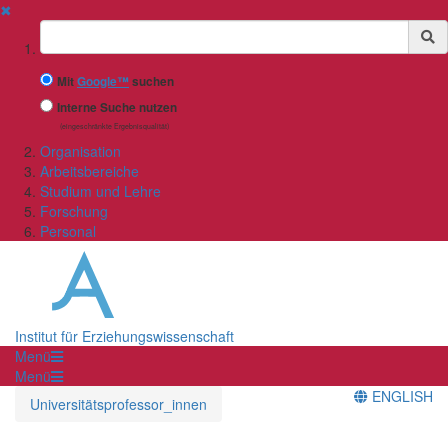
✖
Suchbegriff
Mit
Google™
suchen
Interne Suche nutzen
(eingeschränkte Ergebnisqualität)
Organisation
Arbeitsbereiche
Studium und Lehre
Forschung
Personal
Institut für Erziehungswissenschaft
Menü
Menü
ENGLISH
Universitätsprofessor_innen