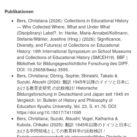
Publikationen
Bers, Christiana (2026): Collections in Educational History
— Who Collected Where, What and Under What
(Disciplinary) Label?. In: Hanke, Maria-Annabel/Kollmann,
Stefanie/Wähler, Josefine (Hrsg.) (2026): Significance,
Diversity, and Future(s) of Collections on Educational
History: 19th International Symposium on School Museums
and Collections of Educational History (SMCEH19). BBF |
Bibliothek für Bildungsgeschichtliche Forschung des DIPF.
DOI: 10.25658/8waz-3595.
Bers, Christiana; Döring, Sophie; Shiraishi, Takato &
Suzuki, Atsushi (2026): 翻訳 1945年以降のドイツと日本に
おける教育史研究 の比較検討/ Historische
Bildungsforschung in Deutschland und Japan seit 1945 im
Vergleich. In: Bulletin of History and Philosophy of
Education Kyushu University, Vol. 23, S. 41-76. DOI:
https://doi.org/10.15017/7411095
Bers, Christiana; Suzuki, Atsushi; Vogel, Katharina &
Kubota, Chikako (2025): 翻訳 1945年以降のドイツと日本に
おける学問領域としての教育科学の比較検討 /
Erziehungswissenschaft als wissenschaftliche Disziplin in