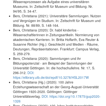
Wissensprozessen als Aufgabe eines universitären
Museums. In: Zeitschrift für Museum und Bildung. Nr.
94/95, S. 34-47.
Bers, Christiana (2021): Universitäre Sammlungen. Nutzen
und Vergnügen im Studium. In: Zeitschrift für Museum und
Bildung. Nr. 88/89, S. 148-164.
Bers, Christiana (2020): Dr. habil kinderlos -
Wissenschaftlerinnen in Zeitungsartikeln. Normierung von
akademischen Karrieren. In: Britta Hoffarth, Eva Reuter &
Susanne Richter (Hg.): Geschlecht und Medien - Räume,
Deutungen, Repräsentationen. Frankfurt: Campus Verlag,
S. 259-279.
Bers, Christiana (2020): Sammlungen und ihr
Bildungspotenzial - am Beispiel der Sammlungen der
Universität Göttingen. In: die hochschullehre. Nr. 17, S.
296-312.
DOI:
https://elibrary.utb.de/doi/epdf/10.3278/HSL2017W
Bers, Christiana (Hg.) (2020): 100 Jahre
Erziehungswissenschaft an der Georg-August-Universität
Göttingen 1920-2020. Göttingen: Göttinger
Universitätsverlag.
DOI: https://doi.org/10.17875/gup2020-
1326
Bers, Christiana (2020): 100 Jahre Institutsgeschichte -