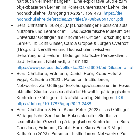
halt auch viel mehr hängen" - Eine explorative Studie zum
objektbasierten Lernen im Kontext universitärer Lehre. die
hochschullehre, Jahrgang 10/2024, 459-473.
https://die-
hochschullehre.de/articles/234/files/6788b98b917d1.pdf
Bers, Christiana (2024): „[M]it unablässiger Rücksicht aufs
Nutzbare und Lehrreiche“ – Das Academische Museum der
Universität Göttingen als innovativer Ort der Forschung und
Lehre?. In: Edith Glaser, Carola Groppe & Jürgen Overhoff
(Hrsg.): Universitäten und Hochschulen zwischen
Beharrung und Reform. Bildungshistorische Perspektiven.
Bad Heilbrunn: Klinkhardt, S. 167-183.
https://www.pedocs.de/volltexte/2024/29004/pdf/Glaser_et_
Bers, Christiana, Erdmann, Daniel, Horn, Klaus-Peter &
Vogel, Katharina (2023): Personen, Institutionen,
Netzwerke. Zur Göttinger Erziehungswissenschaft im Fokus
aktueller Studien zu sexualisierter Gewalt in pädagogischen
Kontexten. Göttingen: Universitätsverlag Göttingen.
DOI:
https://doi.org/10.17875/gup2023-2488
Bers, Christiana & Horn, Klaus-Peter (2023): Das Göttinger
Pädagogische Seminar im Fokus aktueller Studien zu
sexualisierter Gewalt in pädagogischen Kontexten. In: Bers,
Christiana, Erdmann, Daniel, Horn, Klaus-Peter & Vogel,
Katharina (2023): Personen, Institutionen, Netzwerke. Zur