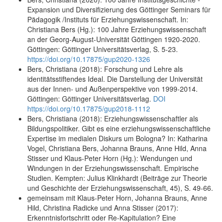
Expansion und Diversifizierung des Göttinger Seminars für
Pädagogik /Instituts für Erziehungswissenschaft. In:
Christiana Bers (Hg.): 100 Jahre Erziehungswissenschaft
an der Georg-August-Universität Göttingen 1920-2020.
Göttingen: Göttinger Universitätsverlag, S. 5-23.
https://doi.org/10.17875/gup2020-1326
Bers, Christiana (2018): Forschung und Lehre als
identitätsstiftendes Ideal. Die Darstellung der Universität
aus der Innen- und Außenperspektive von 1999-2014.
Göttingen: Göttinger Universitätsverlag.
DOI
https://doi.org/10.17875/gup2018-1112
Bers, Christiana (2018): Erziehungswissenschaftler als
Bildungspolitiker. Gibt es eine erziehungswissenschaftliche
Expertise im medialen Diskurs um Bologna? In: Katharina
Vogel, Christiana Bers, Johanna Brauns, Anne Hild, Anna
Stisser und Klaus-Peter Horn (Hg.): Wendungen und
Windungen in der Erziehungswissenschaft. Empirische
Studien. Kempten: Julius Klinkhardt (Beiträge zur Theorie
und Geschichte der Erziehungswissenschaft, 45), S. 49-66.
gemeinsam mit Klaus-Peter Horn, Johanna Brauns, Anne
Hild, Christina Radicke und Anna Stisser (2017):
Erkenntnisfortschritt oder Re-Kapitulation? Eine