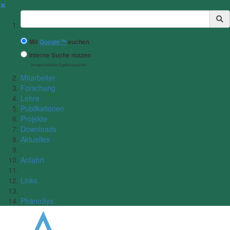
✖
Suchbegriff
Mit
Google™
suchen
Interne Suche nutzen
(eingeschränkte Ergebnisqualität)
Mitarbeiter
Forschung
Lehre
Publikationen
Projekte
Downloads
Aktuelles
Anfahrt
Links
PhänoSys