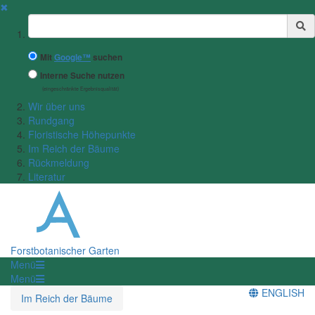
✖
Suchbegriff
Mit
Google™
suchen
Interne Suche nutzen
(eingeschränkte Ergebnisqualität)
Wir über uns
Rundgang
Floristische Höhepunkte
Im Reich der Bäume
Rückmeldung
Literatur
Forstbotanischer Garten
Menü
Menü
ENGLISH
Im Reich der Bäume