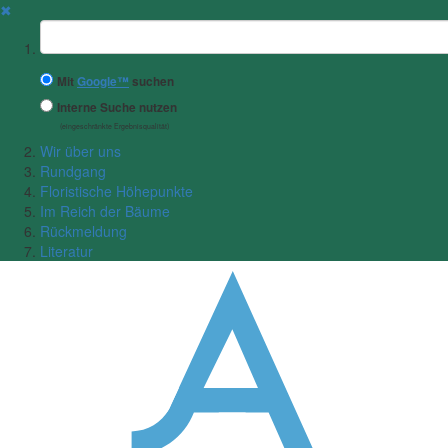
✖
Suchbegriff
Mit
Google™
suchen
Interne Suche nutzen
(eingeschränkte Ergebnisqualität)
Wir über uns
Rundgang
Floristische Höhepunkte
Im Reich der Bäume
Rückmeldung
Literatur