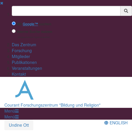
✖
Suchbegriff
Mit
Google™
suchen
Interne Suche nutzen
(eingeschränkte Ergebnisqualität)
Das Zentrum
Forschung
Mitglieder
Publikationen
Veranstaltungen
Kontakt
Courant Forschungszentrum "Bildung und Religion"
Menü
Menü
ENGLISH
Undine Ott