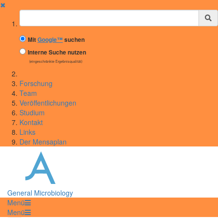
✖
Suchbegriff
Mit
Google™
suchen
Interne Suche nutzen
(eingeschränkte Ergebnisqualität)
Forschung
Team
Veröffentlichungen
Studium
Kontakt
Links
Der Mensaplan
General Microbiology
Menü
Menü