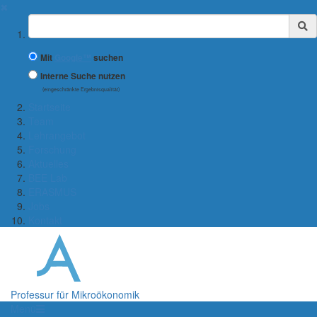
✖
Suchbegriff
Mit
Google™
suchen
Interne Suche nutzen
(eingeschränkte Ergebnisqualität)
Startseite
Team
Lehrangebot
Forschung
Aktuelles
BEE Lab
ERASMUS
Jobs
Kontakt
Professur für Mikroökonomik
Menü