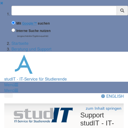
✖
Suchbegriff
Mit
Google™
suchen
Interne Suche nutzen
(eingeschränkte Ergebnisqualität)
Startseite
Beratung und Support
studIT - IT-Service für Studierende
Menü
Menü
ENGLISH